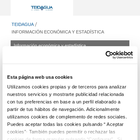
Información económica y estadística 
ir a inicio
TEIDAGUA
INFORMACIÓN ECONÓMICA Y ESTADÍSTICA
Información económica y estadística
Información económica
y estadística
Esta página web usa cookies
Este apartado incluye información de presupuestos,
Utilizamos cookies propias y de terceros para analizar
cuentas anuales e informes de auditorías así como
información estadística disponible sobre la calidad del
nuestros servicios y mostrarte publicidad relacionada
servicio.
con tus preferencias en base a un perfil elaborado a
Información actualizada a marzo de 2026.
partir de tus hábitos de navegación. Adicionalmente
utilizamos cookies de complemento de redes sociales.
Presupuesto anual
Puedes aceptar todas las cookies pulsando “ Aceptar
Retribuciones de altos cargos
cookies”· También puedes permitir o rechazar las
Cuentas anuales e informes de auditoría
Arrendamientos
cookies de forma granular pulsando “Configurar”. Si