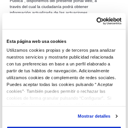
Pública", disponemos del presente portal web, a
través del cual la ciudadanía podrá obtener
información actualizada de las actuaciones
desarrolladas por la empresa y de los resultados de
su gestión, y en el que se establecerán los canales
de comunicación necesarios para dar respuesta a
las demandas de información de la misma.
Esta página web usa cookies
¿Conoces la Ley Canaria de Transparencia?
La Ley 12/2014, de 26 de diciembre, de
Utilizamos cookies propias y de terceros para analizar
transparencia y de acceso a la información pública
nuestros servicios y mostrarte publicidad relacionada
de Canarias regula el derecho de acceso a la
con tus preferencias en base a un perfil elaborado a
información pública, la publicidad activa de las
partir de tus hábitos de navegación. Adicionalmente
entidades públicas y privadas vinculadas a lo
utilizamos cookies de complemento de redes sociales.
público, y crea un órgano independiente que
Puedes aceptar todas las cookies pulsando “ Aceptar
garantiza su cumplimiento.
cookies”· También puedes permitir o rechazar las
CONOCE LA LEY CANARIA DE TRANSPARENCIA
cookies de forma granular pulsando “Configurar”. Si
pulsas “Rechazar cookies”, equivaldrá a rechazar la
instalación de todas las cookies salvo las necesarias que
Mostrar detalles
EMPRESA Y ORGANIZACIÓN
son indispensables para que el sitio web funcione y que
por tanto no se pueden desactivar. Puedes consultar