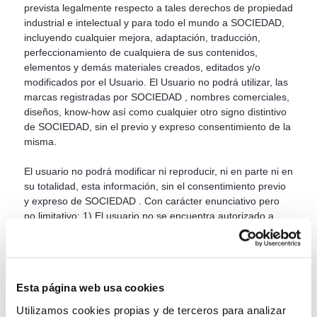
prevista legalmente respecto a tales derechos de propiedad
industrial e intelectual y para todo el mundo a SOCIEDAD,
incluyendo cualquier mejora, adaptación, traducción,
perfeccionamiento de cualquiera de sus contenidos,
elementos y demás materiales creados, editados y/o
modificados por el Usuario. El Usuario no podrá utilizar, las
marcas registradas por SOCIEDAD , nombres comerciales,
diseños, know-how así como cualquier otro signo distintivo
de SOCIEDAD, sin el previo y expreso consentimiento de la
misma.
El usuario no podrá modificar ni reproducir, ni en parte ni en
su totalidad, esta información, sin el consentimiento previo
y expreso de SOCIEDAD . Con carácter enunciativo pero
no limitativo: 1) El usuario no se encuentra autorizado a
suprimir, eludir, manipular el "copyright" y demás datos
identificativos de los derechos de SOCIEDAD, así como
cualesquiera mecanismos de protección. 2) El usuario no
se encuentra autorizado para desmontar, descompilar o
Esta página web usa cookies
invertir las bases de datos en la que se almacena la
información de la Web. Toda la información del sitio Web
Utilizamos cookies propias y de terceros para analizar