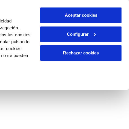
Aceptar cookies
icidad
avegación.
Configurar
das las cookies
A APLICABLE
RELACIÓN CON LA
CIUDADANÍA
anular pulsando
las cookies
Rechazar cookies
o no se pueden
ca
 disponible sobre la calidad del servicio.