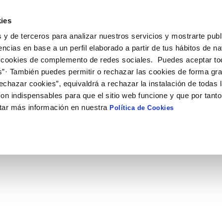
- Teidagua
ies
 y de terceros para analizar nuestros servicios y mostrarte publ
encias en base a un perfil elaborado a partir de tus hábitos de n
 cookies de complemento de redes sociales. Puedes aceptar to
ECONÓMICA Y
CONTRATOS Y
NORMATIV
STICA
SUBVENCIONES
s”· También puedes permitir o rechazar las cookies de forma gr
echazar cookies”, equivaldrá a rechazar la instalación de todas 
STICA
on indispensables para que el sitio web funcione y que por tant
tar más información en nuestra
Política de Cookies
mación económica y estadísti
ntas anuales e informes de auditorías así como información estadística