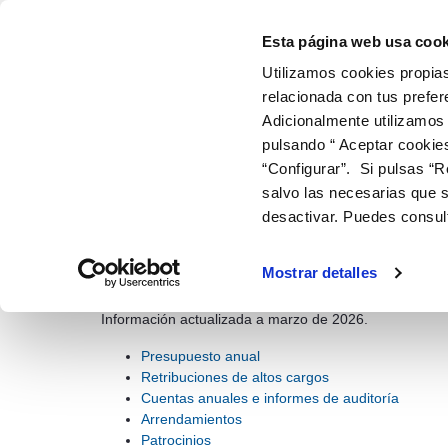
Información económica y estadística 
Volver ao contido
Esta página web usa cook
Utilizamos cookies propias
ir a inicio
relacionada con tus prefer
Adicionalmente utilizamos
EMPRESA Y ORGANIZACIÓN
INFORMACIÓN 
ESTADÍ
pulsando “ Aceptar cookie
“Configurar”. Si pulsas “R
TEIDAGUA
INFORMACIÓN ECONÓMICA Y ESTADÍ
salvo las necesarias que s
desactivar. Puedes consul
Infor
Información económica y
estadística
Mostrar detalles
Este apartado incluye información de presupuestos, cue
Información actualizada a marzo de 2026.
Presupuesto anual
Retribuciones de altos cargos
Cuentas anuales e informes de auditoría
Arrendamientos
Patrocinios