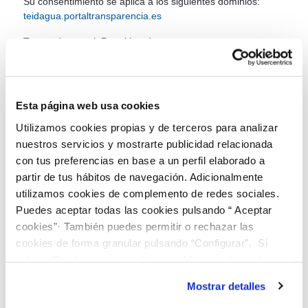
Su consentimiento se aplica a los siguientes dominios:
teidagua.portaltransparencia.es
Tu estado actual: Permitir todas.
ID de tu
consentimiento: 222Bcj8NCJVpbBcjc1qpuFevz/w+GNmWP
oI3rePh6egINMJ1CO7CAw==
Fecha del consentimiento: jueves, 28 de agosto de 2025,
Esta página web usa cookies
10:10:42 CEST
Utilizamos cookies propias y de terceros para analizar
nuestros servicios y mostrarte publicidad relacionada
Cambiar tu consentimiento
|
Retirar tu consentimiento
con tus preferencias en base a un perfil elaborado a
partir de tus hábitos de navegación. Adicionalmente
Declaración de cookies actualizada por última vez el
utilizamos cookies de complemento de redes sociales.
11/8/25 por
Cookiebot
:
Puedes aceptar todas las cookies pulsando “ Aceptar
cookies”· También puedes permitir o rechazar las
Necesario (8)
cookies de forma granular pulsando “Configurar”. Si
Las cookies necesarias ayudan a hacer una página web
pulsas “Rechazar cookies”, equivaldrá a rechazar la
utilizable activando funciones básicas como la
instalación de todas las cookies salvo las necesarias que
navegación en la página y el acceso a áreas seguras de
Mostrar detalles
son indispensables para que el sitio web funcione y que
la página web. La página web no puede funcionar