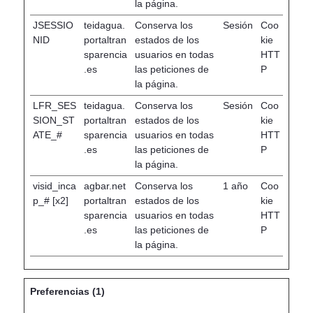
la página.
JSESSIO
teidagua.
Conserva los
Sesión
Coo
NID
portaltran
estados de los
kie
sparencia
usuarios en todas
HTT
.es
las peticiones de
P
la página.
LFR_SES
teidagua.
Conserva los
Sesión
Coo
SION_ST
portaltran
estados de los
kie
ATE_#
sparencia
usuarios en todas
HTT
.es
las peticiones de
P
la página.
visid_inca
agbar.net
Conserva los
1 año
Coo
p_# [x2]
portaltran
estados de los
kie
sparencia
usuarios en todas
HTT
.es
las peticiones de
P
la página.
Preferencias (1)