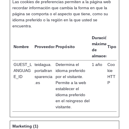
Las cookies de preferencias permiten a la página web
recordar información que cambia la forma en que la
página se comporta o el aspecto que tiene, como su
idioma preferido o la región en la que usted se
encuentra.
Duración
máxima
Nombre
Proveedor
Propósito
Tipo
de
almacenamiento
GUEST_L
teidagua.
Determina el
1 año
Coo
ANGUAG
portaltran
idioma preferido
kie
E_ID
sparencia
por el visitante.
HTT
.es
Permite a la web
P
establecer el
idioma preferido
en el reingreso del
visitante.
Marketing (1)