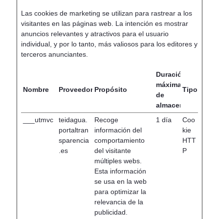
Las cookies de marketing se utilizan para rastrear a los
visitantes en las páginas web. La intención es mostrar
anuncios relevantes y atractivos para el usuario
individual, y por lo tanto, más valiosos para los editores y
terceros anunciantes.
Duración
máxima
Nombre
Proveedor
Propósito
Tipo
de
almacenamiento
___utmvc
teidagua.
Recoge
1 día
Coo
portaltran
información del
kie
sparencia
comportamiento
HTT
.es
del visitante
P
múltiples webs.
Esta información
se usa en la web
para optimizar la
relevancia de la
publicidad.