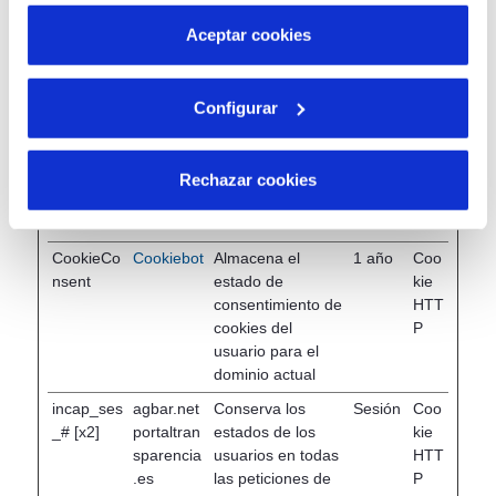
por tanto no se pueden desactivar. Puedes consultar
adecuadamente sin estas cookies.
más información en nuestra
Política de Cookies
Aceptar cookies
Duración
máxima
Nombre
Proveedor
Propósito
Tipo
de
Configurar
almacenamiento
COOKIE_
teidagua.
Esta cookie
1 año
Coo
SUPPOR
portaltran
determina si el
kie
Rechazar cookies
T
sparencia
navegador acepta
HTT
.es
cookies.
P
CookieCo
Cookiebot
Almacena el
1 año
Coo
nsent
estado de
kie
consentimiento de
HTT
cookies del
P
usuario para el
dominio actual
incap_ses
agbar.net
Conserva los
Sesión
Coo
_# [x2]
portaltran
estados de los
kie
sparencia
usuarios en todas
HTT
.es
las peticiones de
P