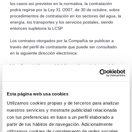
los casos así previstos en la normativa, la contratación
podrá regirse por la Ley 31 /2007, de 30 de octubre, sobre
procedimientos de contratación en los sectores del agua, la
energía, los transportes y los servicios postales, siendo
entonces supletoria la LCSP
Los contratos otorgados por la Compañía se publican a
través del perfil de contratante que puede ser consultado
en la siguiente dirección electrónica:
https://www.teidagua.es/plataforma-de-contratacion-del-
sector
Durante el año 2025:
No se ha tramitado ni aprobado ninguna modificación
Esta página web usa cookies
en los contratos formalizados,
No se ha tramitado ningún expediente sancionador
Utilizamos cookies propias y de terceros para analizar
ni, consecuentemente, impuesto ninguna
nuestros servicios y mostrarte publicidad relacionada
penalización por incumplimiento de los/las
con tus preferencias en base a un perfil elaborado a
contratistas.
partir de tus hábitos de navegación. Adicionalmente
No se ha producido ningún desistimiento ni renuncia
utilizamos cookies de complemento de redes sociales.