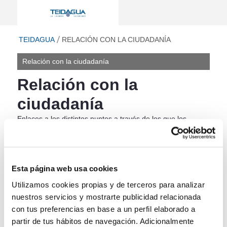
Relación con la ciudadanía - Teidagua
ir a inicio
TEIDAGUA
RELACIÓN CON LA CIUDADANÍA
Relación con la ciudadanía
Relación con la
ciudadanía
Enlaces a los distintos puntos a través de los que los
ciudadanos puede entrar en relación con la Sociedad, tanto
para la obtención de información como para la realización
de trámites on-line.
Esta página web usa cookies
Código ético
Canal ético (canal de denuncias)
Utilizamos cookies propias y de terceros para analizar
Políticas de calidad
nuestros servicios y mostrarte publicidad relacionada
con tus preferencias en base a un perfil elaborado a
Servicios Prestados
partir de tus hábitos de navegación. Adicionalmente
Gestiones